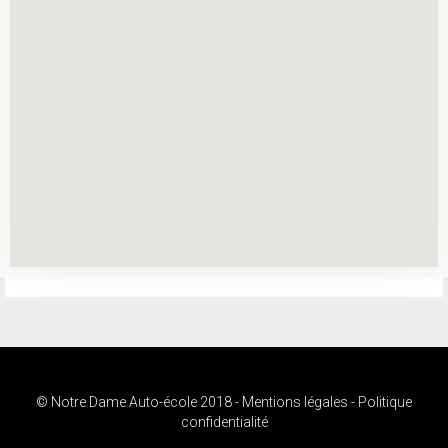
Gérer le consentement
Pour offrir les meilleures expériences, nous utilisons des technologies telles
que les cookies pour stocker et/ou accéder aux informations des appareils. Le
fait de consentir à ces technologies nous permettra de traiter des données
telles que le comportement de navigation ou les ID uniques sur ce site. Le fait
de ne pas consentir ou de retirer son consentement peut avoir un effet négatif
sur certaines caractéristiques et fonctions.
Accepter
Refuser
Voir les préférences
Politique de cookies
Déclaration de confidentialité
© Notre Dame Auto-école 2018 -
Mentions légales
-
Politique
confidentialité